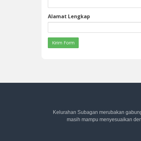
Alamat Lengkap
Kelurahan Subagan merubakan gabung
masih mampu menyesuaikan dengan 