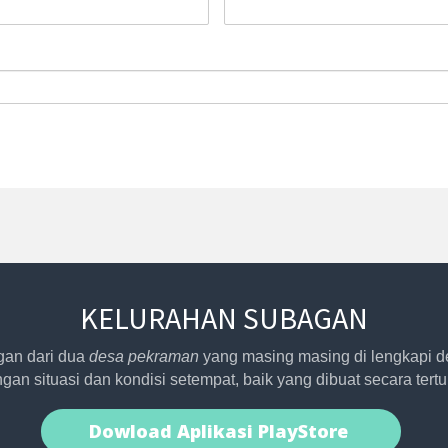
KELURAHAN SUBAGAN
an dari dua
desa pekraman
yang masing masing di lengkapi 
situasi dan kondisi setempat, baik yang dibuat secara tertulis
Dowload Aplikasi PlayStore